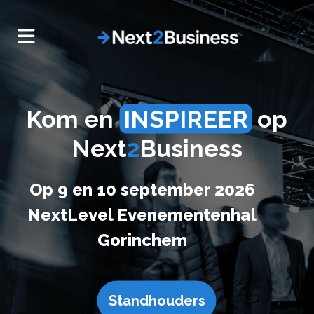
Kom en
INSPIREER
op
Next
2
Business
Op 9 en 10 september 2026
NextLevel Evenementenhal
Gorinchem
Standhouders