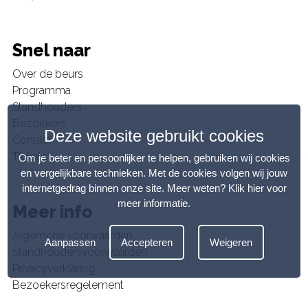
Snel naar
Over de beurs
Programma
Standhouders
Bezoekers
Deze website gebruikt cookies
Contact
Tickets
Om je beter en persoonlijker te helpen, gebruiken wij cookies
en vergelijkbare technieken. Met de cookies volgen wij jouw
internetgedrag binnen onze site. Meer weten?
Klik hier voor
meer informatie
.
Meer info
Algemene voorwaarden
Aanpassen
Accepteren
Weigeren
Standhoudersvoorwaarden
Privacyverklaring
Bezoekersregelement