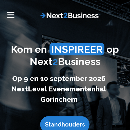
Kom en
INSPIREER
op
Next
2
Business
Op 9 en 10 september 2026
NextLevel Evenementenhal
Gorinchem
Standhouders